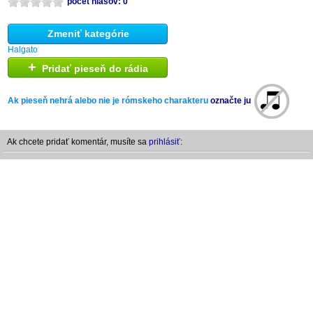
počet hlasov: 0
Zmeniť kategórie
Halgato
+
Pridať pieseň do rádia
Ak pieseň nehrá alebo nie je rómskeho charakteru
označte ju
Ak chcete pridať komentár, musíte sa
prihlásiť: