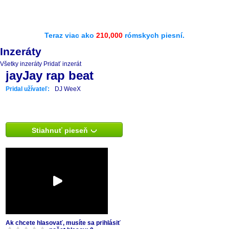
Teraz viac ako
210,000
rómskych piesní.
Inzeráty
Všetky inzeráty
Pridať inzerát
jayJay rap beat
Pridal užívateľ:
DJ WeeX
Stiahnuť pieseň
Ak chcete hlasovať, musíte sa prihlásiť