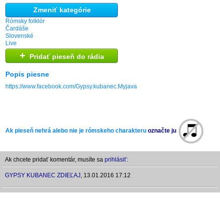
Zmeniť kategórie
Rómsky folklór
Čardáše
Slovenské
Live
+
Pridať pieseň do rádia
Popis piesne
https://www.facebook.com/Gypsy.kubanec.Myjava
Ak pieseň nehrá alebo nie je rómskeho charakteru
označte ju
Ak chcete pridať komentár, musíte sa
prihlásiť:
GYPSY KUBANEC ZDIEĽAJ
,
13.01.2016 17:12