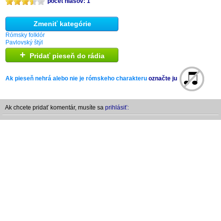
počet hlasov: 1
Zmeniť kategórie
Rómsky folklór
Pavlovský štýl
+
Pridať pieseň do rádia
Ak pieseň nehrá alebo nie je rómskeho charakteru
označte ju
Ak chcete pridať komentár, musíte sa
prihlásiť: