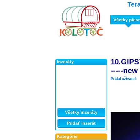
Ter
Všetky pies
10.GIPS
Inzeráty
-----new
Pridal užívateľ:
Všetky inzeráty
Pridať inzerát
Kategórie