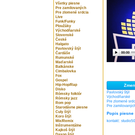
Všetky piesne
Pre zamilovaných
Pre zlomené srdcia
Live
Funk/Funky
Ploužáky
Východňarské
Slovenské
České
Halgato
Pavlovský štýl
00:00
Čardáše
Rumunské
Maďarské
Balkánske
Cimbalovka
Fox
Gospel
Hip-Hop/Rap
Zmeni
Disko
Pavlovský štýl
Rómsky folklór
Východňarské
Rómsky jazz
Pre zlomené srdc
Rom pop
Pre zamilovanýc
Starodávne piesne
Culy štýl
Popis piesne
Koro štýl
Mix/Remix
kontakt:: studio
Inštrumentálne
Kajkoš štýl
Daxon štýl