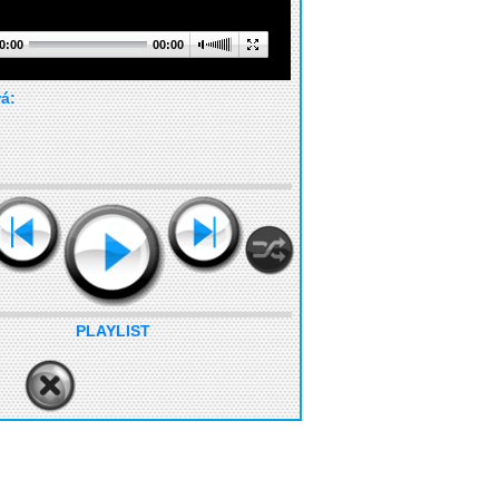
0:00
00:00
rá:
PLAYLIST