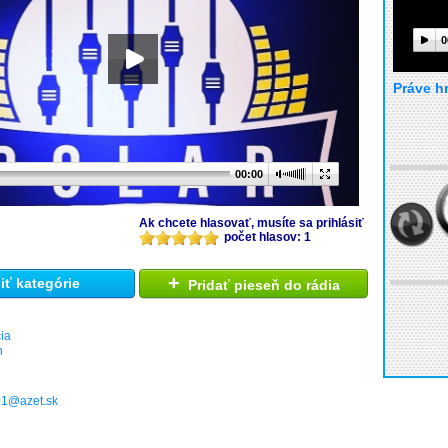
0
Práve h
00:00
Ak chcete hlasovať, musíte sa prihlásiť
počet hlasov: 1
+
ť kategórie
Pridať pieseň do rádia
ia
h
501@azet.sk