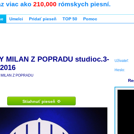
az viac ako
210,000
rómskych piesní.
ne
Umelci
Pridať pieseň
TOP 50
Pomoc
Y MILAN Z POPRADU studioc.3-
Užívateľ:
 2016
Heslo:
MILAN Z POPRADU
Re
Stiahnuť pieseň