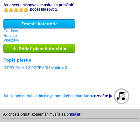
Ak chcete hlasovať, musíte sa prihlásiť
počet hlasov: 1
Zmeniť kategórie
Čardáše
Halgato
Ploužáky
+
Pridať pieseň do rádia
Popis piesne
GIPSY MILAN Z POPRADU studio c.3
Ak pieseň nehrá alebo nie je rómskeho charakteru
označte ju
Ak chcete pridať komentár, musíte sa
prihlásiť: