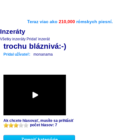
Teraz viac ako
210,000
rómskych piesní.
Inzeráty
Všetky inzeráty
Pridať inzerát
trochu bláznivá:-)
Pridal užívateľ:
monanama
Ak chcete hlasovať, musíte sa prihlásiť
počet hlasov: 7
Zmeniť kategórie