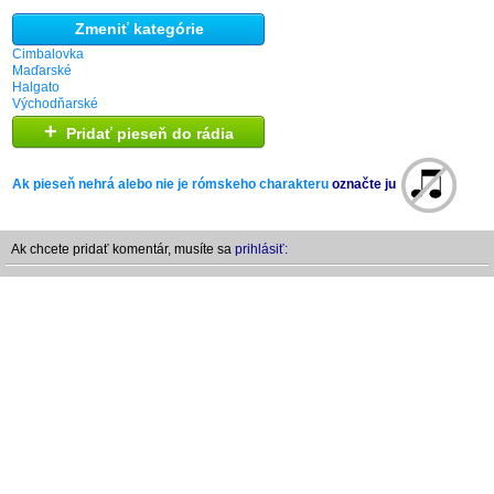
Zmeniť kategórie
Cimbalovka
Maďarské
Halgato
Východňarské
+
Pridať pieseň do rádia
Ak pieseň nehrá alebo nie je rómskeho charakteru
označte ju
Ak chcete pridať komentár, musíte sa
prihlásiť: