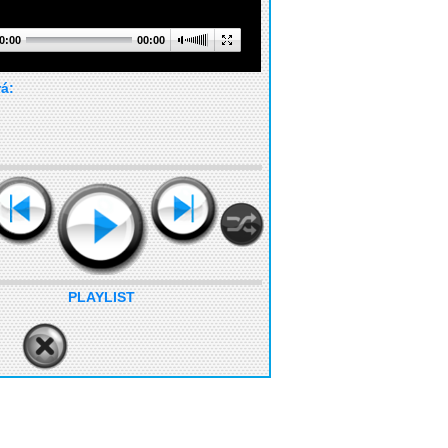
0:00
00:00
rá:
PLAYLIST