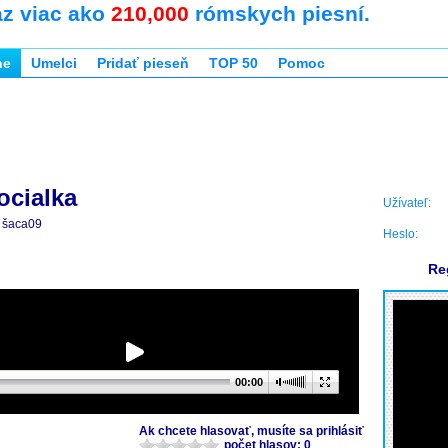
az viac ako
210,000
rómskych piesní.
ne
Umelci
Pridať pieseň
TOP 50
Pomoc
ocialka
Užívateľ:
šaca09
Heslo:
Re
00:00
Ak chcete hlasovať, musíte sa prihlásiť
počet hlasov: 0