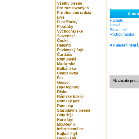
Všetky piesne
Pre zamilovaných
Pre zlomené srdcia
Zmeni
Live
Halgato
Funk/Funky
České
Ploužáky
Slovenské
Východňarské
Východňarské
Slovenské
České
Halgato
Ak pieseň nehrá
Pavlovský štýl
Čardáše
Rumunské
Maďarské
Balkánske
Cimbalovka
Fox
Ak chcete prida
Gospel
Hip-Hop/Rap
Disko
Rómsky folklór
Rómsky jazz
Rom pop
Starodávne piesne
Culy štýl
Koro štýl
Mix/Remix
Inštrumentálne
Kajkoš štýl
Daxon štýl