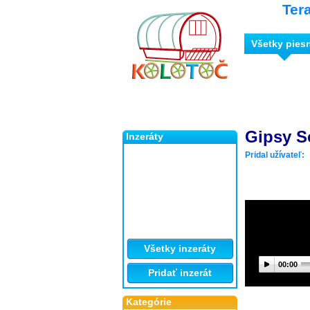
Ter
Všetky pies
Gipsy S
Inzeráty
Pridal užívateľ:
Všetky inzeráty
00:00
Pridať inzerát
Kategórie