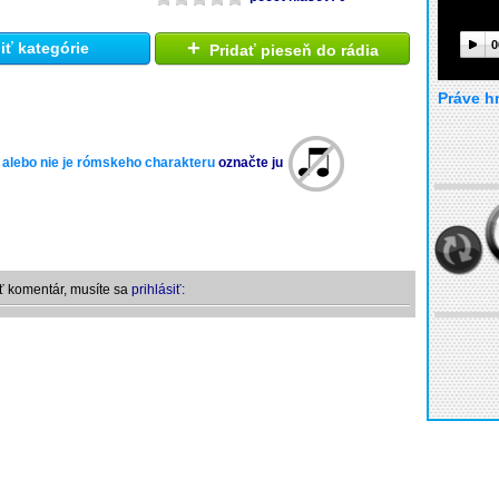
+
0
ť kategórie
Pridať pieseň do rádia
Práve h
 alebo nie je rómskeho charakteru
označte ju
ť komentár, musíte sa
prihlásiť: