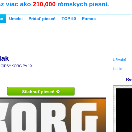
az viac ako
210,000
rómskych piesní.
ne
Umelci
Pridať pieseň
TOP 50
Pomoc
dak
Užívateľ:
GIPSY.KORG.PA.1X.
Heslo:
Re
Stiahnuť pieseň