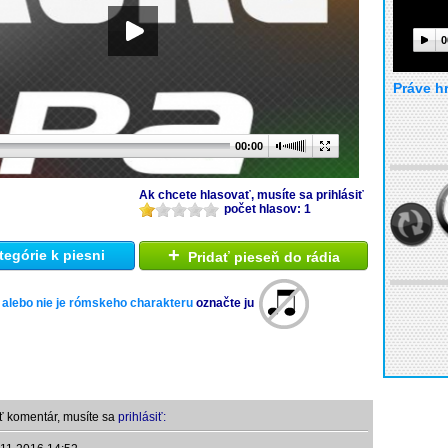
0
Práve h
00:00
Ak chcete hlasovať, musíte sa prihlásiť
počet hlasov: 1
+
tegórie k piesni
Pridať pieseň do rádia
 alebo nie je rómskeho charakteru
označte ju
ť komentár, musíte sa
prihlásiť: