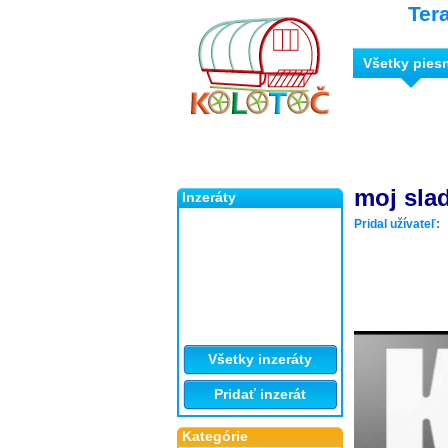
Ter
Všetky pies
moj sla
Inzeráty
Pridal užívateľ:
Všetky inzeráty
Pridať inzerát
Kategórie