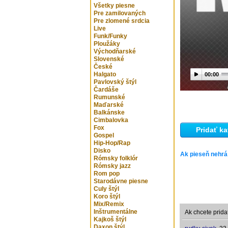
Všetky piesne
Pre zamilovaných
Pre zlomené srdcia
Live
Funk/Funky
Ploužáky
Východňarské
Slovenské
České
Halgato
00:00
Pavlovský štýl
Čardáše
Rumunské
Maďarské
Balkánske
Cimbalovka
Fox
Pridať ka
Gospel
Hip-Hop/Rap
Disko
Ak pieseň nehrá
Rómsky folklór
Rómsky jazz
Rom pop
Starodávne piesne
Culy štýl
Koro štýl
Mix/Remix
Inštrumentálne
Ak chcete prida
Kajkoš štýl
Daxon štýl