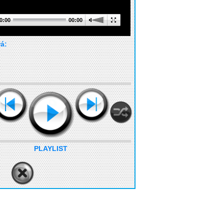
0:00
00:00
rá:
PLAYLIST