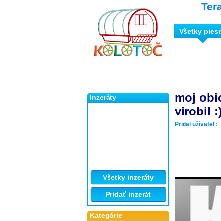
Ter
Všetky pies
moj obic
Inzeráty
virobil :
Pridal užívateľ:
Všetky inzeráty
Pridať inzerát
Kategórie