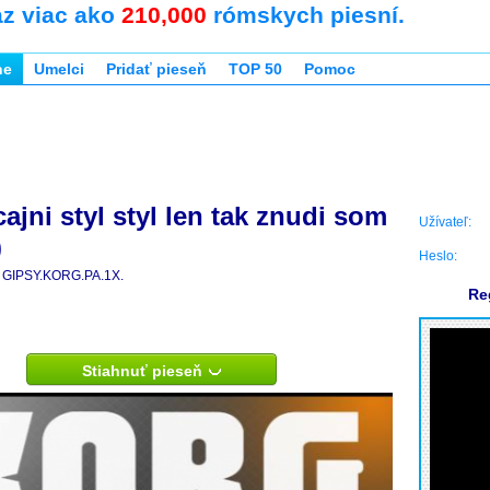
az viac ako
210,000
rómskych piesní.
ne
Umelci
Pridať pieseň
TOP 50
Pomoc
ajni styl styl len tak znudi som
Užívateľ:
)
Heslo:
GIPSY.KORG.PA.1X.
Re
Stiahnuť pieseň