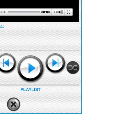
0:00
00:00
rá:
PLAYLIST