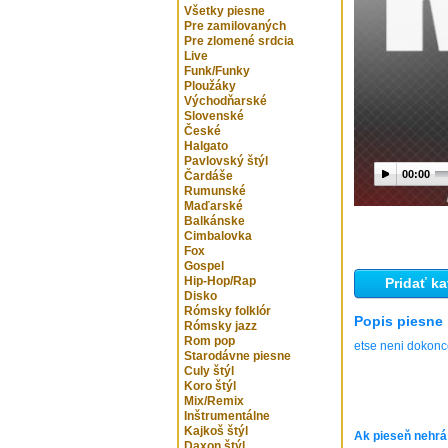
Všetky piesne
Pre zamilovaných
Pre zlomené srdcia
Live
Funk/Funky
Ploužáky
Východňarské
Slovenské
České
Halgato
Pavlovský štýl
00:00
Čardáše
Rumunské
Maďarské
Balkánske
Cimbalovka
Fox
Gospel
Hip-Hop/Rap
Pridať ka
Disko
Rómsky folklór
Popis piesne
Rómsky jazz
Rom pop
etse neni dokon
Starodávne piesne
Culy štýl
Koro štýl
Mix/Remix
Inštrumentálne
Kajkoš štýl
Ak pieseň nehrá
Daxon štýl