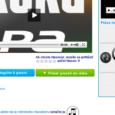
0
Práve h
00:00
Ak chcete hlasovať, musíte sa prihlásiť
počet hlasov: 0
+
tegórie k piesni
Pridať pieseň do rádia
cene
 alebo nie je rómskeho charakteru
označte ju