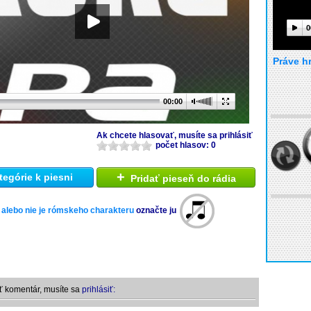
0
Práve h
00:00
Ak chcete hlasovať, musíte sa prihlásiť
počet hlasov: 0
+
tegórie k piesni
Pridať pieseň do rádia
 alebo nie je rómskeho charakteru
označte ju
ť komentár, musíte sa
prihlásiť: