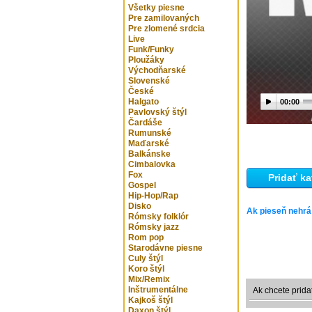
Všetky piesne
Pre zamilovaných
Pre zlomené srdcia
Live
Funk/Funky
Ploužáky
Východňarské
Slovenské
České
Halgato
00:00
Pavlovský štýl
Čardáše
Rumunské
Maďarské
Balkánske
Cimbalovka
Fox
Pridať ka
Gospel
Hip-Hop/Rap
Disko
Ak pieseň nehrá
Rómsky folklór
Rómsky jazz
Rom pop
Starodávne piesne
Culy štýl
Koro štýl
Mix/Remix
Inštrumentálne
Ak chcete prida
Kajkoš štýl
Daxon štýl