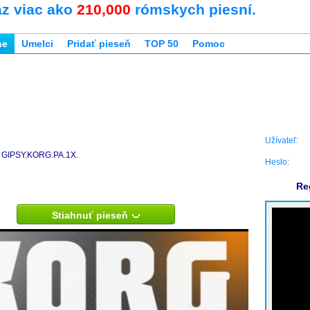
az viac ako
210,000
rómskych piesní.
ne
Umelci
Pridať pieseň
TOP 50
Pomoc
Užívateľ:
GIPSY.KORG.PA.1X.
Heslo:
Re
Stiahnuť pieseň