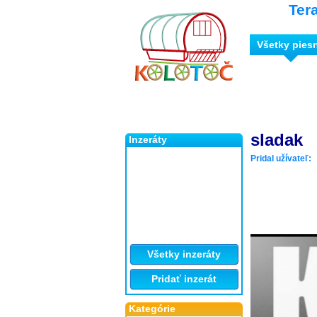
Ter
Všetky pies
sladak
Inzeráty
Pridal užívateľ:
Všetky inzeráty
Pridať inzerát
Kategórie