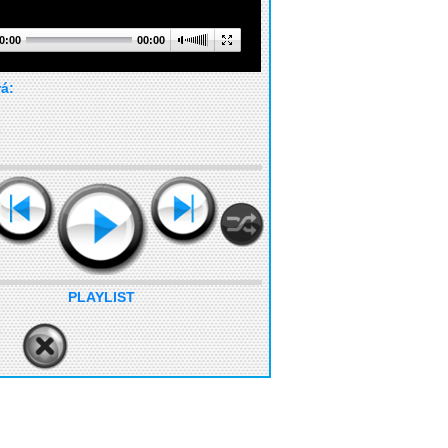
0:00
00:00
rá:
PLAYLIST