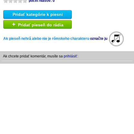
počet hlasov: 0
Pridať kategórie k piesni
+
Pridať pieseň do rádia
Ak pieseň nehrá alebo nie je rómskeho charakteru
označte ju
Ak chcete pridať komentár, musíte sa
prihlásiť: