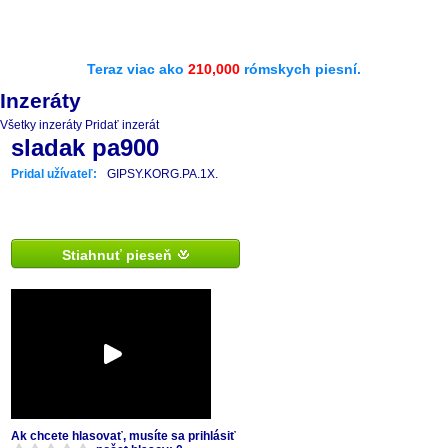
Teraz viac ako
210,000
rómskych piesní.
Inzeráty
Všetky inzeráty
Pridať inzerát
sladak pa900
Pridal užívateľ:
GIPSY.KORG.PA.1X.
Stiahnuť pieseň
Ak chcete hlasovať, musíte sa prihlásiť