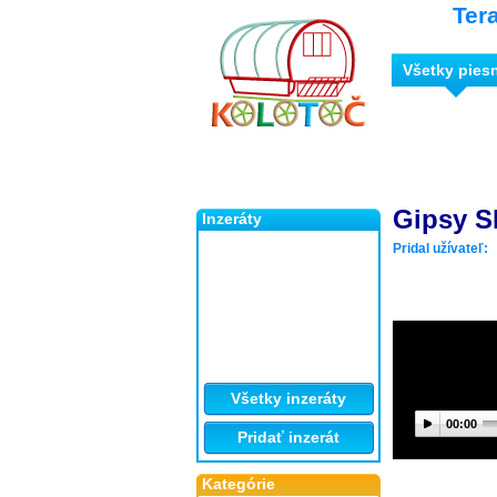
Ter
Všetky pies
Gipsy 
Inzeráty
Pridal užívateľ:
Všetky inzeráty
00:00
Pridať inzerát
Kategórie