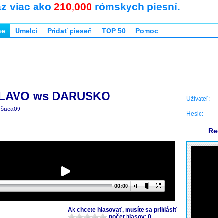
az viac ako
210,000
rómskych piesní.
ne
Umelci
Pridať pieseň
TOP 50
Pomoc
SLAVO ws DARUSKO
Užívateľ:
šaca09
Heslo:
Re
00:00
Ak chcete hlasovať, musíte sa prihlásiť
počet hlasov: 0