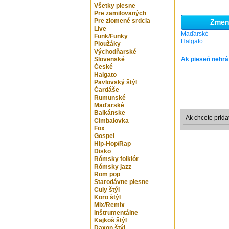
Všetky piesne
Pre zamilovaných
Pre zlomené srdcia
Zmeni
Live
Maďarské
Funk/Funky
Halgato
Ploužáky
Východňarské
Slovenské
Ak pieseň nehrá
České
Halgato
Pavlovský štýl
Čardáše
Rumunské
Maďarské
Balkánske
Ak chcete prida
Cimbalovka
Fox
Gospel
Hip-Hop/Rap
Disko
Rómsky folklór
Rómsky jazz
Rom pop
Starodávne piesne
Culy štýl
Koro štýl
Mix/Remix
Inštrumentálne
Kajkoš štýl
Daxon štýl