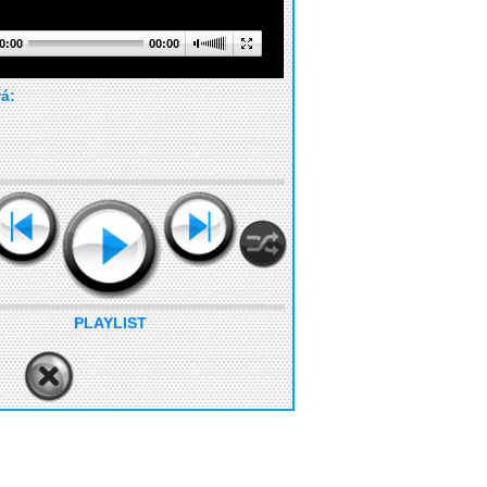
0:00
00:00
rá:
PLAYLIST