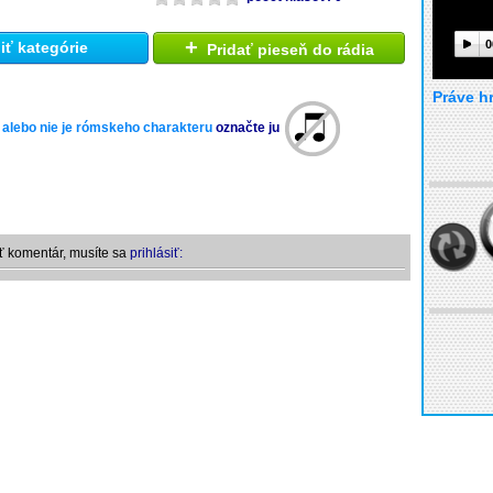
+
0
ť kategórie
Pridať pieseň do rádia
Práve h
 alebo nie je rómskeho charakteru
označte ju
ť komentár, musíte sa
prihlásiť: