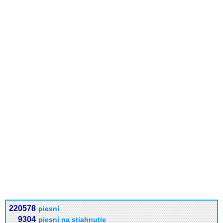
220578
piesní
9304
piesní na stiahnutie