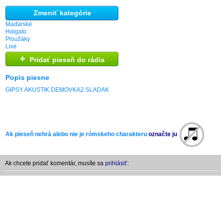
Zmeniť kategórie
Maďarské
Halgato
Ploužáky
Live
+
Pridať pieseň do rádia
Popis piesne
GIPSY AKUSTIK DEMOVKA2 SLADAK
Ak pieseň nehrá alebo nie je rómskeho charakteru
označte ju
Ak chcete pridať komentár, musíte sa
prihlásiť: