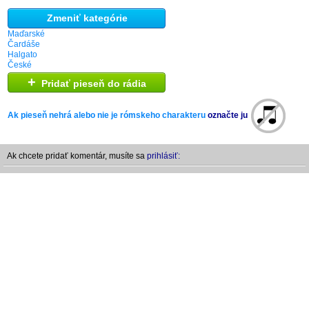
Zmeniť kategórie
Maďarské
Čardáše
Halgato
České
+
Pridať pieseň do rádia
Ak pieseň nehrá alebo nie je rómskeho charakteru
označte ju
Ak chcete pridať komentár, musíte sa
prihlásiť: