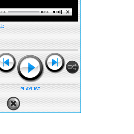
0:00
00:00
rá:
PLAYLIST