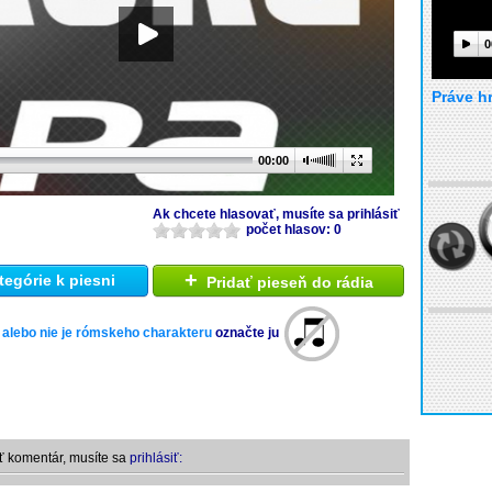
0
Práve h
00:00
Ak chcete hlasovať, musíte sa prihlásiť
počet hlasov: 0
+
tegórie k piesni
Pridať pieseň do rádia
 alebo nie je rómskeho charakteru
označte ju
ť komentár, musíte sa
prihlásiť: