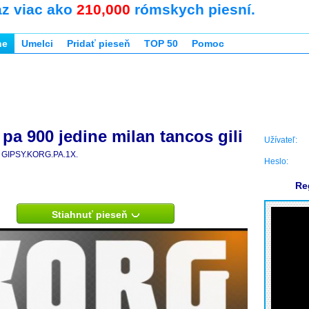
az viac ako
210,000
rómskych piesní.
ne
Umelci
Pridať pieseň
TOP 50
Pomoc
 pa 900 jedine milan tancos gili
Užívateľ:
GIPSY.KORG.PA.1X.
Heslo:
Re
Stiahnuť pieseň