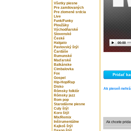
Všetky piesne
Pre zamilovaných
Pre zlomené srdcia
Live
Funk/Funky
Ploužáky
Východňarské
Slovenské
České
Halgato
00:00
Pavlovský štýl
Čardáše
Rumunské
Maďarské
Balkánske
Cimbalovka
Fox
Pridať ka
Gospel
Hip-Hop/Rap
Disko
Ak pieseň nehrá
Rómsky folklór
Rómsky jazz
Rom pop
Starodávne piesne
Culy štýl
Koro štýl
Mix/Remix
Inštrumentálne
Ak chcete prida
Kajkoš štýl
Daxon štýl