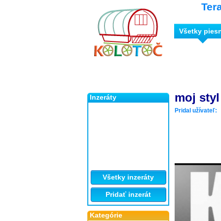
Ter
Všetky pies
moj styl
Inzeráty
Pridal užívateľ:
Všetky inzeráty
Pridať inzerát
Kategórie