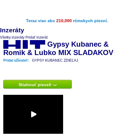
Teraz viac ako
210,000
rómskych piesní.
Inzeráty
Všetky inzeráty
Pridať inzerát
█▬█ █ ▀█▀ Gypsy Kubanec &
Romik & Lubko MIX SLADAKOV
Pridal užívateľ:
GYPSY KUBANEC ZDIEĽAJ
Stiahnuť pieseň