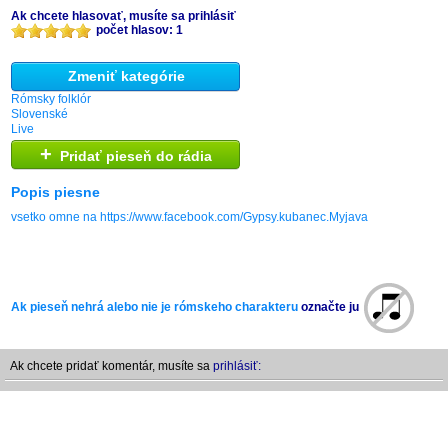
Ak chcete hlasovať, musíte sa prihlásiť
počet hlasov: 1
Zmeniť kategórie
Rómsky folklór
Slovenské
Live
+
Pridať pieseň do rádia
Popis piesne
vsetko omne na https://www.facebook.com/Gypsy.kubanec.Myjava
Ak pieseň nehrá alebo nie je rómskeho charakteru
označte ju
Ak chcete pridať komentár, musíte sa
prihlásiť: