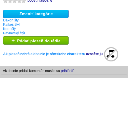
počet hlasov: 0
Zmeniť kategórie
Daxon štýl
Kajkoš štýl
Koro štýl
Pavlovský štýl
+
Pridať pieseň do rádia
Ak pieseň nehrá alebo nie je rómskeho charakteru
označte ju
Ak chcete pridať komentár, musíte sa
prihlásiť: