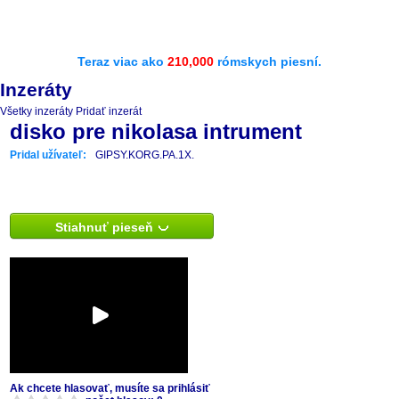
Teraz viac ako
210,000
rómskych piesní.
Inzeráty
Všetky inzeráty
Pridať inzerát
disko pre nikolasa intrument
Pridal užívateľ:
GIPSY.KORG.PA.1X.
Stiahnuť pieseň
Ak chcete hlasovať, musíte sa prihlásiť