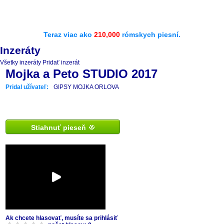
Teraz viac ako
210,000
rómskych piesní.
Inzeráty
Všetky inzeráty
Pridať inzerát
Mojka a Peto STUDIO 2017
Pridal užívateľ:
GIPSY MOJKA ORLOVA
Stiahnuť pieseň
Ak chcete hlasovať, musíte sa prihlásiť