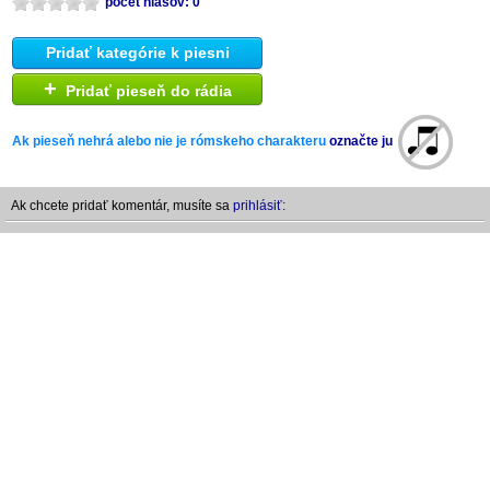
počet hlasov: 0
Pridať kategórie k piesni
+
Pridať pieseň do rádia
Ak pieseň nehrá alebo nie je rómskeho charakteru
označte ju
Ak chcete pridať komentár, musíte sa
prihlásiť: