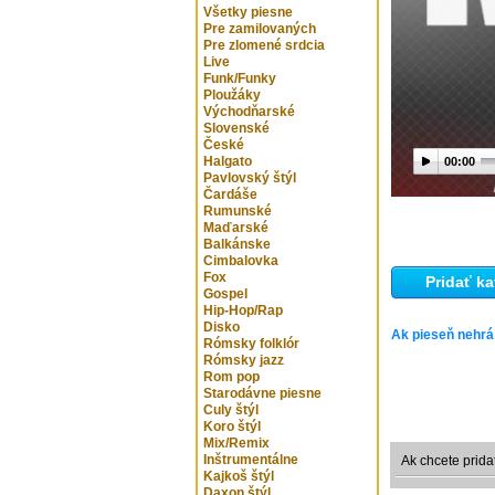
Všetky piesne
Pre zamilovaných
Pre zlomené srdcia
Live
Funk/Funky
Ploužáky
Východňarské
Slovenské
České
Halgato
00:00
Pavlovský štýl
Čardáše
Rumunské
Maďarské
Balkánske
Cimbalovka
Fox
Pridať ka
Gospel
Hip-Hop/Rap
Disko
Ak pieseň nehrá
Rómsky folklór
Rómsky jazz
Rom pop
Starodávne piesne
Culy štýl
Koro štýl
Mix/Remix
Inštrumentálne
Ak chcete prida
Kajkoš štýl
Daxon štýl