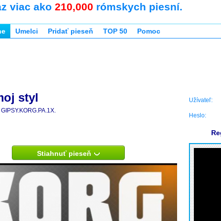
az viac ako
210,000
rómskych piesní.
ne
Umelci
Pridať pieseň
TOP 50
Pomoc
oj styl
Užívateľ:
GIPSY.KORG.PA.1X.
Heslo:
Re
Stiahnuť pieseň