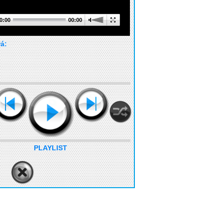
0:00
00:00
rá:
PLAYLIST