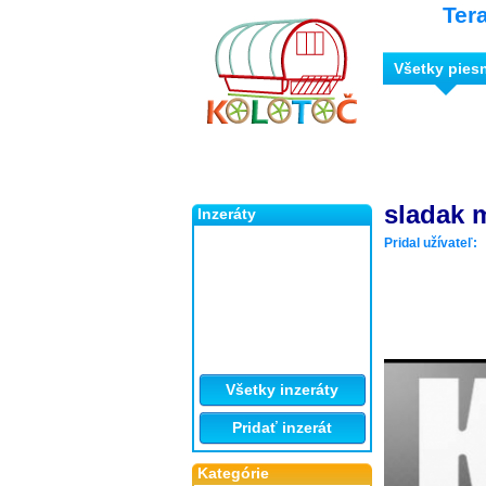
Ter
Všetky pies
sladak m
Inzeráty
Pridal užívateľ:
Všetky inzeráty
Pridať inzerát
Kategórie