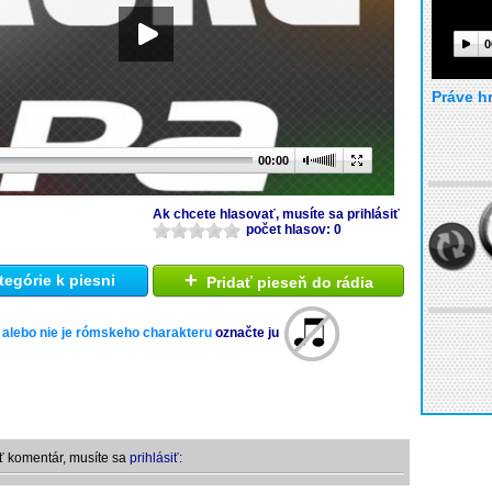
0
Práve h
00:00
Ak chcete hlasovať, musíte sa prihlásiť
počet hlasov: 0
+
tegórie k piesni
Pridať pieseň do rádia
 alebo nie je rómskeho charakteru
označte ju
ť komentár, musíte sa
prihlásiť: