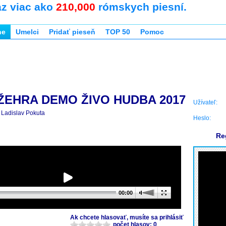
az viac ako
210,000
rómskych piesní.
ne
Umelci
Pridať pieseň
TOP 50
Pomoc
. ŽEHRA DEMO ŽIVO HUDBA 2017
Užívateľ:
Ladislav Pokuta
Heslo:
Re
00:00
Ak chcete hlasovať, musíte sa prihlásiť
počet hlasov: 0