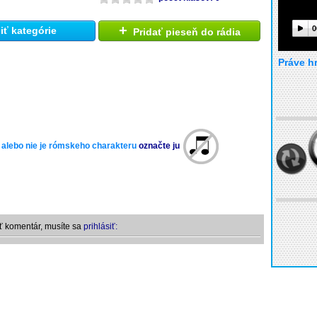
+
0
ť kategórie
Pridať pieseň do rádia
Práve h
 alebo nie je rómskeho charakteru
označte ju
ť komentár, musíte sa
prihlásiť: