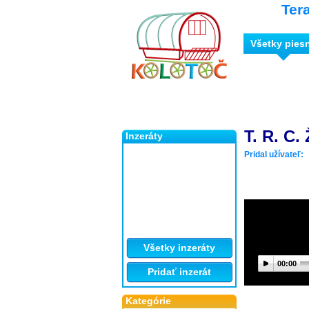
Ter
Všetky pies
T. R. C
Inzeráty
Pridal užívateľ:
Všetky inzeráty
00:00
Pridať inzerát
Kategórie