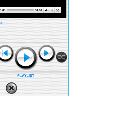
0:00
00:00
rá:
PLAYLIST