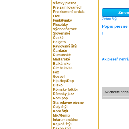
Všetky piesne
Pre zamilovaných
Pre zlomené srdcia
Zmeni
Live
Žehra štýl
Funk/Funky
Ploužáky
Popis piesne
Východňarské
Slovenské
l
České
Halgato
Pavlovský štýl
Čardáše
Rumunské
Maďarské
Ak pieseň nehrá
Balkánske
Cimbalovka
Fox
Gospel
Hip-Hop/Rap
Disko
Rómsky folklór
Ak chcete prida
Rómsky jazz
Rom pop
Starodávne piesne
Culy štýl
Koro štýl
Mix/Remix
Inštrumentálne
Kajkoš štýl
Daxon štýl