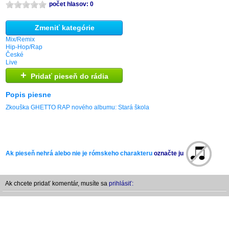
počet hlasov: 0
Zmeniť kategórie
Mix/Remix
Hip-Hop/Rap
České
Live
+
Pridať pieseň do rádia
Popis piesne
Zkouška GHETTO RAP nového albumu: Stará škola
Ak pieseň nehrá alebo nie je rómskeho charakteru
označte ju
Ak chcete pridať komentár, musíte sa
prihlásiť: