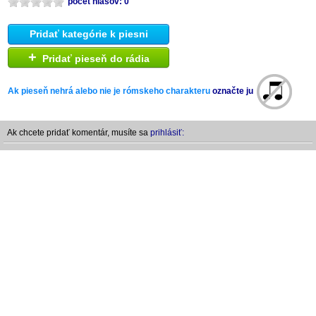
počet hlasov: 0
Pridať kategórie k piesni
+
Pridať pieseň do rádia
Ak pieseň nehrá alebo nie je rómskeho charakteru
označte ju
Ak chcete pridať komentár, musíte sa
prihlásiť: