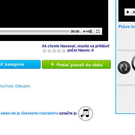
0
Práve h
00:00
Ak chcete hlasovať, musíte sa prihlásiť
počet hlasov: 0
+
ť kategórie
Pridať pieseň do rádia
ouTube. Dakujem
 alebo nie je rómskeho charakteru
označte ju