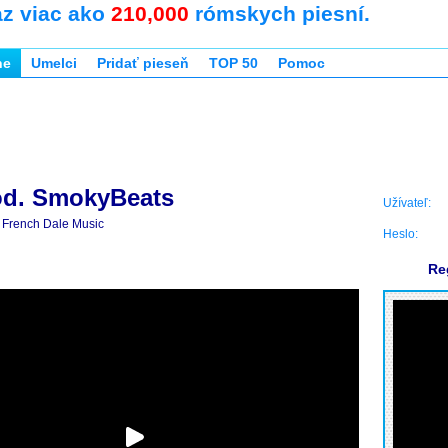
az viac ako
210,000
rómskych piesní.
ne
Umelci
Pridať pieseň
TOP 50
Pomoc
d. SmokyBeats
Užívateľ:
French Dale Music
Heslo:
Re