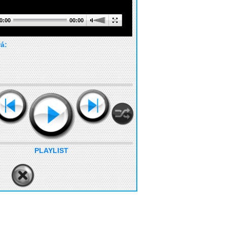
0:00
00:00
rá:
PLAYLIST