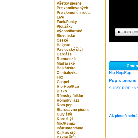
Všetky piesne
Pre zamilovaných
Pre zlomené srdcia
Live
Funk/Funky
Ploužáky
Východňarské
00:00
Slovenské
České
Halgato
Pavlovský štýl
Čardáše
Rumunské
Maďarské
Zmeni
Balkánske
Cimbalovka
Hip-Hop/Rap
Fox
Popis piesne
Gospel
Hip-Hop/Rap
SUBSCRIBE na Y
Disko
Rómsky folklór
Rómsky jazz
Rom pop
Starodávne piesne
Culy štýl
Ak pieseň nehrá
Koro štýl
Mix/Remix
Inštrumentálne
Kajkoš štýl
Daxon štýl