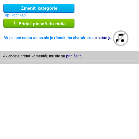
Zmeniť kategórie
Hip-Hop/Rap
+
Pridať pieseň do rádia
Ak pieseň nehrá alebo nie je rómskeho charakteru
označte ju
Ak chcete pridať komentár, musíte sa
prihlásiť: