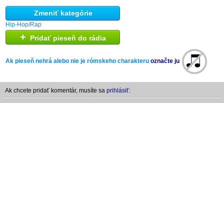
Zmeniť kategórie
Hip-Hop/Rap
+
Pridať pieseň do rádia
Ak pieseň nehrá alebo nie je rómskeho charakteru
označte ju
Ak chcete pridať komentár, musíte sa
prihlásiť: