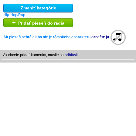
Zmeniť kategórie
Hip-Hop/Rap
+
Pridať pieseň do rádia
Ak pieseň nehrá alebo nie je rómskeho charakteru
označte ju
Ak chcete pridať komentár, musíte sa
prihlásiť: