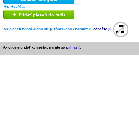
Hip-Hop/Rap
+
Pridať pieseň do rádia
Ak pieseň nehrá alebo nie je rómskeho charakteru
označte ju
Ak chcete pridať komentár, musíte sa
prihlásiť: