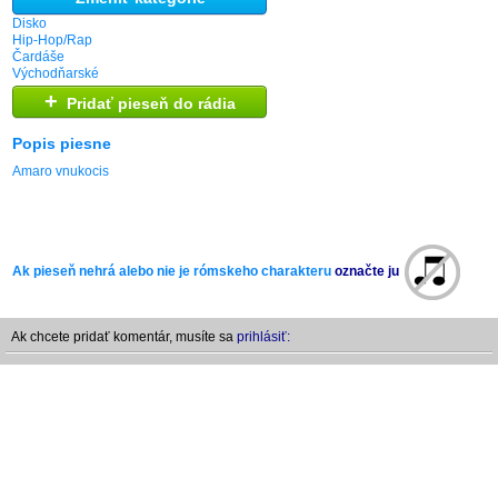
Disko
Hip-Hop/Rap
Čardáše
Východňarské
+
Pridať pieseň do rádia
Popis piesne
Amaro vnukocis
Ak pieseň nehrá alebo nie je rómskeho charakteru
označte ju
Ak chcete pridať komentár, musíte sa
prihlásiť: