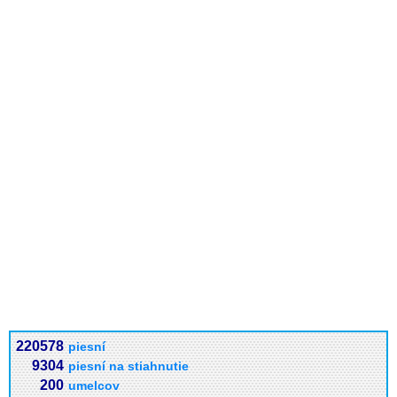
220578
piesní
9304
piesní na stiahnutie
200
umelcov