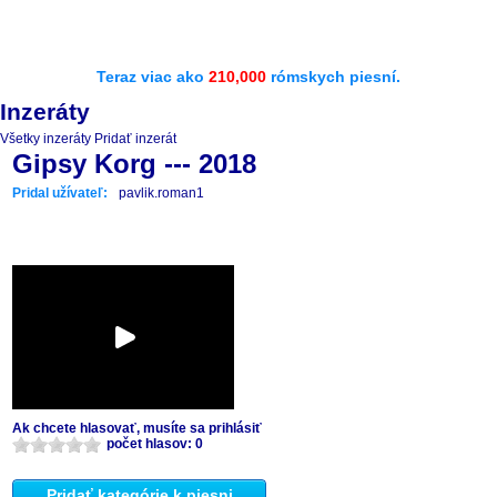
Teraz viac ako
210,000
rómskych piesní.
Inzeráty
Všetky inzeráty
Pridať inzerát
Gipsy Korg --- 2018
Pridal užívateľ:
pavlik.roman1
Ak chcete hlasovať, musíte sa prihlásiť
počet hlasov: 0
Pridať kategórie k piesni