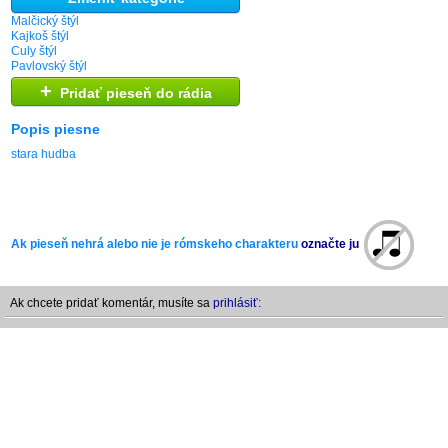
Malčický štýl
Kajkoš štýl
Culy štýl
Pavlovský štýl
+
Pridať pieseň do rádia
Popis piesne
stara hudba
Ak pieseň nehrá alebo nie je rómskeho charakteru
označte ju
Ak chcete pridať komentár, musíte sa
prihlásiť: