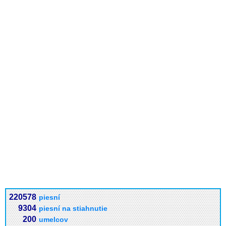
220578
piesní
9304
piesní na stiahnutie
200
umelcov