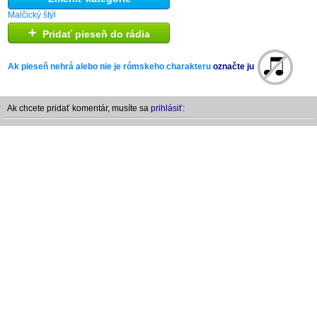
Malčický štýl
+
Pridať pieseň do rádia
Ak pieseň nehrá alebo nie je rómskeho charakteru
označte ju
Ak chcete pridať komentár, musíte sa
prihlásiť: