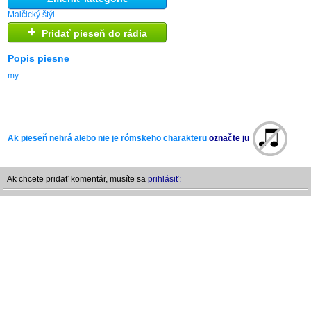
Malčický štýl
+
Pridať pieseň do rádia
Popis piesne
my
Ak pieseň nehrá alebo nie je rómskeho charakteru
označte ju
Ak chcete pridať komentár, musíte sa
prihlásiť: