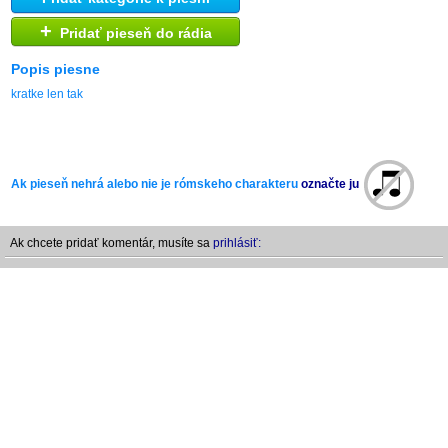
+
Pridať pieseň do rádia
Popis piesne
kratke len tak
Ak pieseň nehrá alebo nie je rómskeho charakteru
označte ju
Ak chcete pridať komentár, musíte sa
prihlásiť: