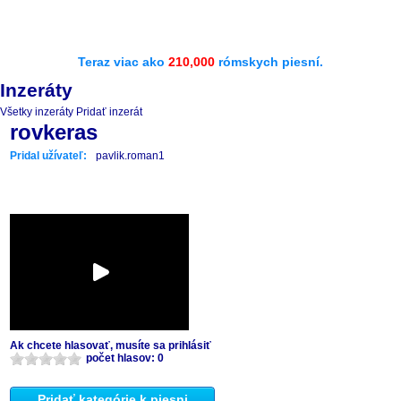
Teraz viac ako
210,000
rómskych piesní.
Inzeráty
Všetky inzeráty
Pridať inzerát
rovkeras
Pridal užívateľ:
pavlik.roman1
Ak chcete hlasovať, musíte sa prihlásiť
počet hlasov: 0
Pridať kategórie k piesni