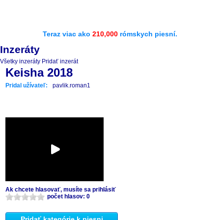
Teraz viac ako
210,000
rómskych piesní.
Inzeráty
Všetky inzeráty
Pridať inzerát
Keisha 2018
Pridal užívateľ:
pavlik.roman1
Ak chcete hlasovať, musíte sa prihlásiť
počet hlasov: 0
Pridať kategórie k piesni