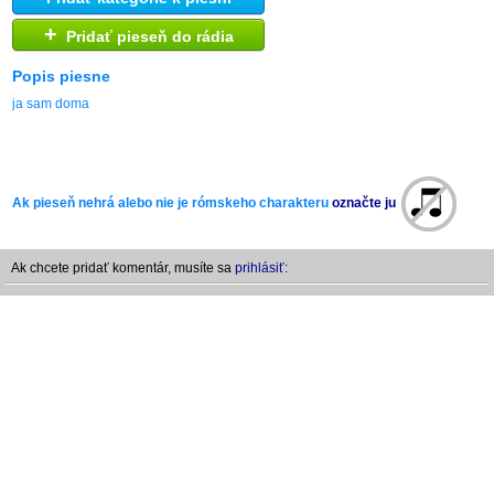
+
Pridať pieseň do rádia
Popis piesne
ja sam doma
Ak pieseň nehrá alebo nie je rómskeho charakteru
označte ju
Ak chcete pridať komentár, musíte sa
prihlásiť: