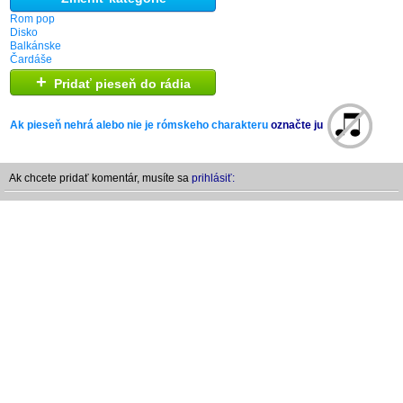
Rom pop
Disko
Balkánske
Čardáše
+
Pridať pieseň do rádia
Ak pieseň nehrá alebo nie je rómskeho charakteru
označte ju
Ak chcete pridať komentár, musíte sa
prihlásiť: