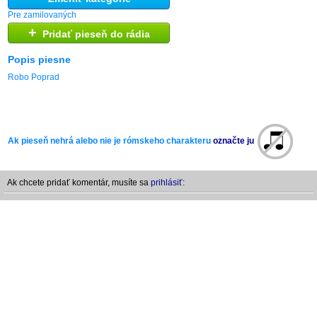
Pre zamilovaných
+
Pridať pieseň do rádia
Popis piesne
Robo Poprad
Ak pieseň nehrá alebo nie je rómskeho charakteru
označte ju
Ak chcete pridať komentár, musíte sa
prihlásiť: