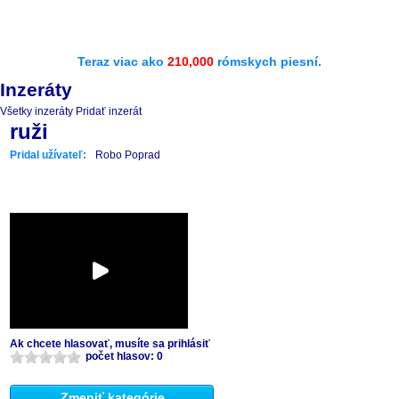
Teraz viac ako
210,000
rómskych piesní.
Inzeráty
Všetky inzeráty
Pridať inzerát
ruži
Pridal užívateľ:
Robo Poprad
Ak chcete hlasovať, musíte sa prihlásiť
počet hlasov: 0
Zmeniť kategórie