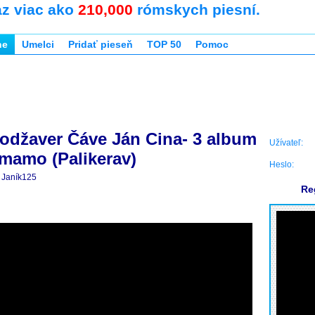
az viac ako
210,000
rómskych piesní.
ne
Umelci
Pridať pieseň
TOP 50
Pomoc
odžaver Čáve Ján Cina- 3 album
Užívateľ:
mamo (Palikerav)
Heslo:
Janík125
Re