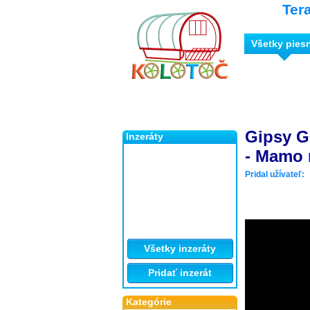
Ter
Všetky pies
Gipsy G
Inzeráty
- Mamo 
Pridal užívateľ:
Všetky inzeráty
Pridať inzerát
Kategórie