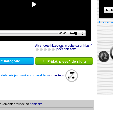
0
Práve h
00:00
Ak chcete hlasovať, musíte sa prihlásiť
počet hlasov: 0
+
ť kategórie
Pridať pieseň do rádia
 alebo nie je rómskeho charakteru
označte ju
ť komentár, musíte sa
prihlásiť: