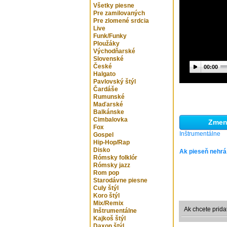
Všetky piesne
Pre zamilovaných
Pre zlomené srdcia
Live
Funk/Funky
Ploužáky
Východňarské
Slovenské
České
00:00
Halgato
Pavlovský štýl
Čardáše
Rumunské
Maďarské
Balkánske
Cimbalovka
Zmeni
Fox
Inštrumentálne
Gospel
Hip-Hop/Rap
Disko
Ak pieseň nehrá
Rómsky folklór
Rómsky jazz
Rom pop
Starodávne piesne
Culy štýl
Koro štýl
Mix/Remix
Ak chcete prida
Inštrumentálne
Kajkoš štýl
Daxon štýl