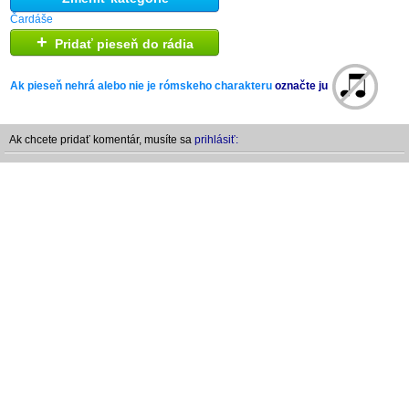
Čardáše
+
Pridať pieseň do rádia
Ak pieseň nehrá alebo nie je rómskeho charakteru
označte ju
Ak chcete pridať komentár, musíte sa
prihlásiť: