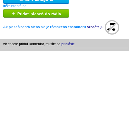
Inštrumentálne
+
Pridať pieseň do rádia
Ak pieseň nehrá alebo nie je rómskeho charakteru
označte ju
Ak chcete pridať komentár, musíte sa
prihlásiť: