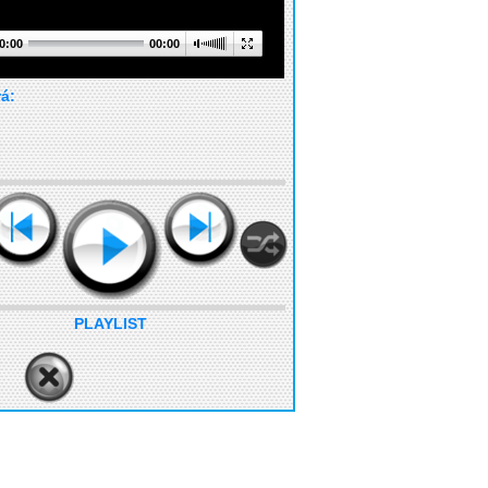
0:00
00:00
rá:
PLAYLIST