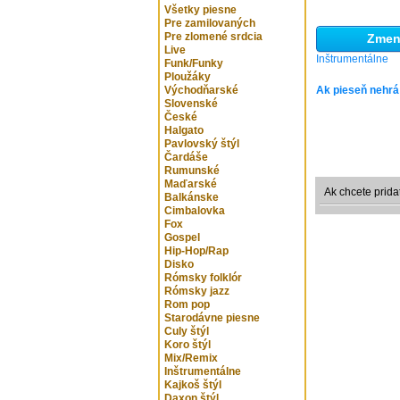
Všetky piesne
Pre zamilovaných
Pre zlomené srdcia
Zmeni
Live
Inštrumentálne
Funk/Funky
Ploužáky
Východňarské
Ak pieseň nehrá
Slovenské
České
Halgato
Pavlovský štýl
Čardáše
Rumunské
Maďarské
Ak chcete prida
Balkánske
Cimbalovka
Fox
Gospel
Hip-Hop/Rap
Disko
Rómsky folklór
Rómsky jazz
Rom pop
Starodávne piesne
Culy štýl
Koro štýl
Mix/Remix
Inštrumentálne
Kajkoš štýl
Daxon štýl