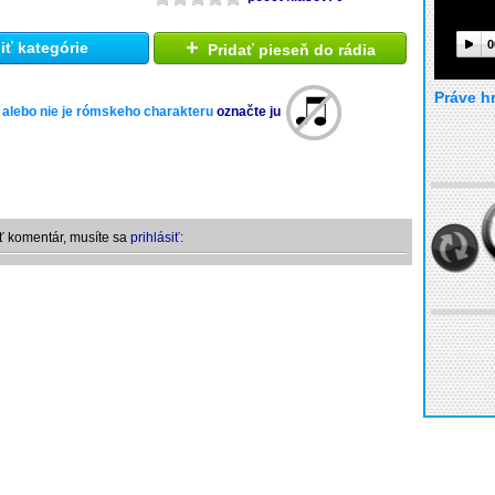
+
0
ť kategórie
Pridať pieseň do rádia
Práve h
 alebo nie je rómskeho charakteru
označte ju
ť komentár, musíte sa
prihlásiť: