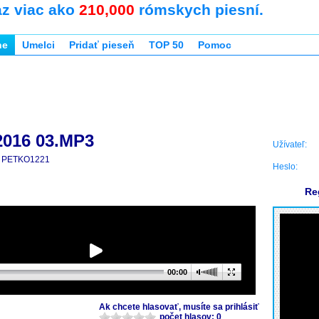
az viac ako
210,000
rómskych piesní.
ne
Umelci
Pridať pieseň
TOP 50
Pomoc
016 03.MP3
Užívateľ:
PETKO1221
Heslo:
Re
00:00
Ak chcete hlasovať, musíte sa prihlásiť
počet hlasov: 0