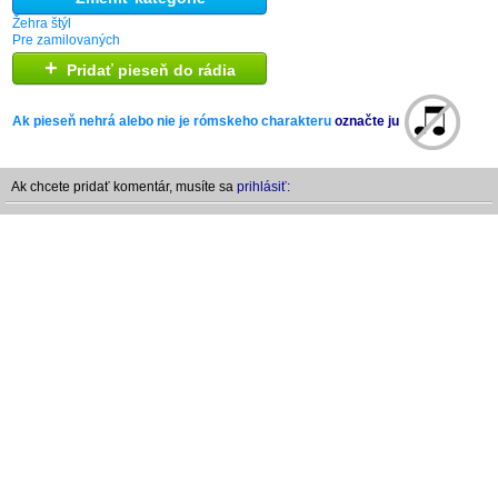
Žehra štýl
Pre zamilovaných
+
Pridať pieseň do rádia
Ak pieseň nehrá alebo nie je rómskeho charakteru
označte ju
Ak chcete pridať komentár, musíte sa
prihlásiť: