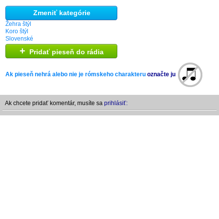
Zmeniť kategórie
Žehra štýl
Koro štýl
Slovenské
+
Pridať pieseň do rádia
Ak pieseň nehrá alebo nie je rómskeho charakteru
označte ju
Ak chcete pridať komentár, musíte sa
prihlásiť: