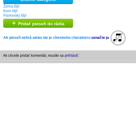
Žehra štýl
Koro štýl
Pavlovský štýl
+
Pridať pieseň do rádia
Ak pieseň nehrá alebo nie je rómskeho charakteru
označte ju
Ak chcete pridať komentár, musíte sa
prihlásiť: