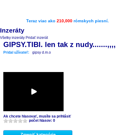
Teraz viac ako
210,000
rómskych piesní.
Inzeráty
Všetky inzeráty
Pridať inzerát
GIPSY.TIBI. len tak z nudy.......,,,,
Pridal užívateľ:
gipsy d.m.o
Ak chcete hlasovať, musíte sa prihlásiť
počet hlasov: 0
Zmeniť kategórie