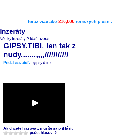
Teraz viac ako
210,000
rómskych piesní.
Inzeráty
Všetky inzeráty
Pridať inzerát
GIPSY.TIBI. len tak z
nudy.......,,,,///////////
Pridal užívateľ:
gipsy d.m.o
Ak chcete hlasovať, musíte sa prihlásiť
počet hlasov: 0