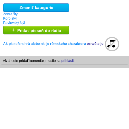
Zmeniť kategórie
Žehra štýl
Koro štýl
Pavlovský štýl
+
Pridať pieseň do rádia
Ak pieseň nehrá alebo nie je rómskeho charakteru
označte ju
Ak chcete pridať komentár, musíte sa
prihlásiť: