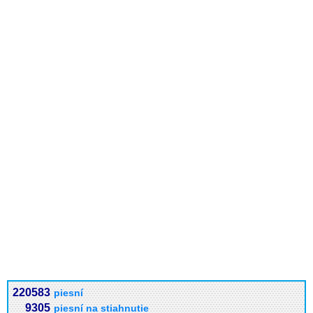
220583
piesní
9305
piesní na stiahnutie