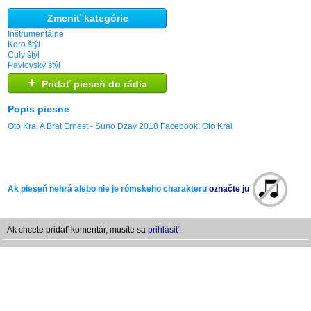
Zmeniť kategórie
Inštrumentálne
Koro štýl
Culy štýl
Pavlovský štýl
+
Pridať pieseň do rádia
Popis piesne
Oto Kral A Brat Ernest - Suno Dzav 2018 Facebook: Oto Kral
Ak pieseň nehrá alebo nie je rómskeho charakteru
označte ju
Ak chcete pridať komentár, musíte sa
prihlásiť: