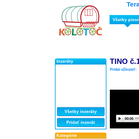
Ter
Všetky pies
TINO č.1
Inzeráty
Pridal užívateľ:
Všetky inzeráty
00:00
Pridať inzerát
Kategórie