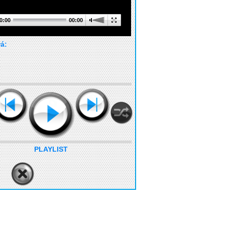
0:00
00:00
rá:
PLAYLIST