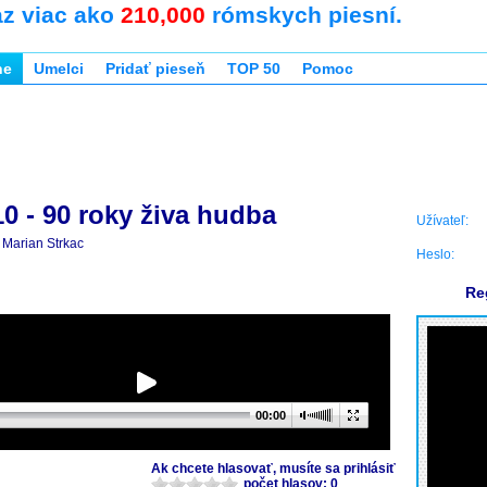
az viac ako
210,000
rómskych piesní.
ne
Umelci
Pridať pieseň
TOP 50
Pomoc
0 - 90 roky živa hudba
Užívateľ:
Marian Strkac
Heslo:
Re
00:00
Ak chcete hlasovať, musíte sa prihlásiť
počet hlasov: 0