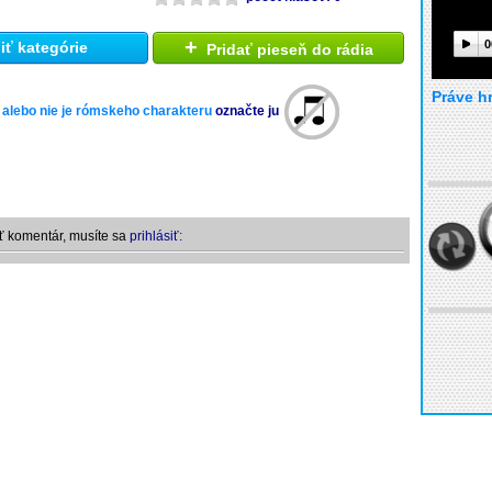
+
0
ť kategórie
Pridať pieseň do rádia
Práve h
 alebo nie je rómskeho charakteru
označte ju
ť komentár, musíte sa
prihlásiť: