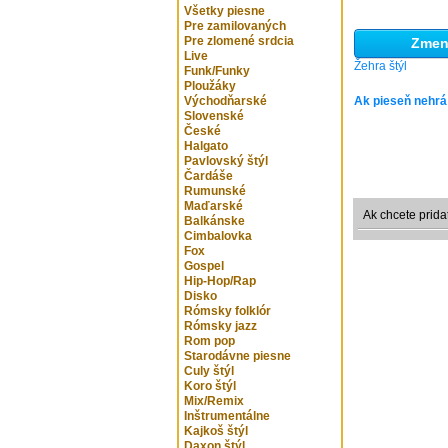
Všetky piesne
Pre zamilovaných
Pre zlomené srdcia
Zmeni
Live
Žehra štýl
Funk/Funky
Ploužáky
Východňarské
Ak pieseň nehrá
Slovenské
České
Halgato
Pavlovský štýl
Čardáše
Rumunské
Maďarské
Ak chcete prida
Balkánske
Cimbalovka
Fox
Gospel
Hip-Hop/Rap
Disko
Rómsky folklór
Rómsky jazz
Rom pop
Starodávne piesne
Culy štýl
Koro štýl
Mix/Remix
Inštrumentálne
Kajkoš štýl
Daxon štýl