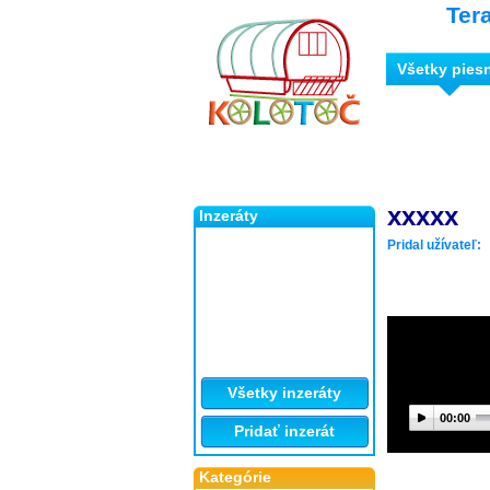
Ter
Všetky pies
xxxxx
Inzeráty
Pridal užívateľ:
Všetky inzeráty
00:00
Pridať inzerát
Kategórie