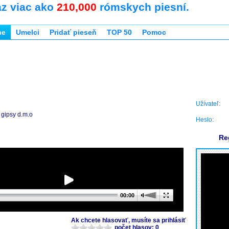
az viac ako
210,000
rómskych piesní.
ne
Umelci
Pridať pieseň
TOP 50
Pomoc
Užívateľ:
gipsy d.m.o
Heslo:
Re
00:00
Ak chcete hlasovať, musíte sa prihlásiť
počet hlasov: 0