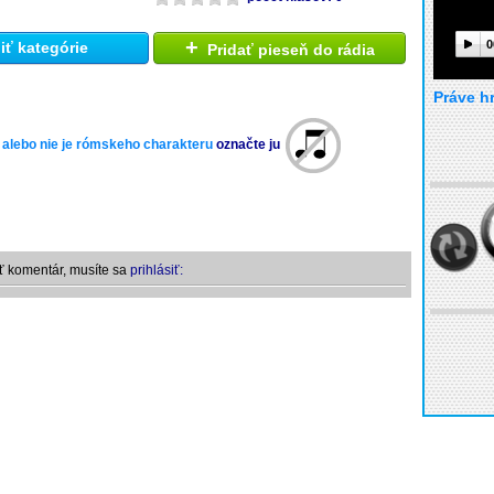
+
0
ť kategórie
Pridať pieseň do rádia
Práve h
 alebo nie je rómskeho charakteru
označte ju
ť komentár, musíte sa
prihlásiť: