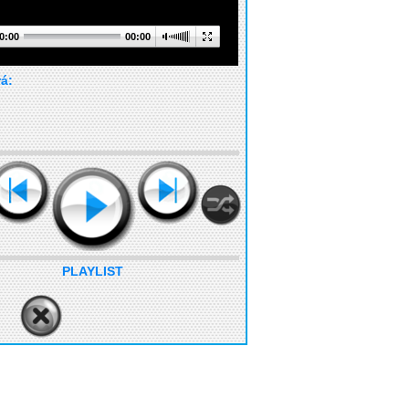
0:00
00:00
rá:
PLAYLIST