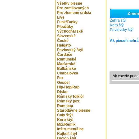
Všetky piesne
Pre zamilovaných
Pre zlomené srdcia
Zmeni
Live
Žehra štýl
Funk/Funky
Koro štýl
Ploužáky
Pavlovský štýl
Východňarské
Slovenské
České
Ak pieseň nehrá
Halgato
Pavlovský štýl
Čardáše
Rumunské
Maďarské
Balkánske
Cimbalovka
Ak chcete prida
Fox
Gospel
Hip-Hop/Rap
Disko
Rómsky folklór
Rómsky jazz
Rom pop
Starodávne piesne
Culy štýl
Koro štýl
Mix/Remix
Inštrumentálne
Kajkoš štýl
Daxon štýl