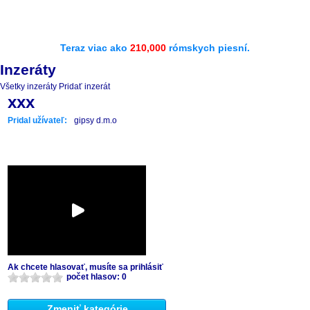
Teraz viac ako
210,000
rómskych piesní.
Inzeráty
Všetky inzeráty
Pridať inzerát
xxx
Pridal užívateľ:
gipsy d.m.o
Ak chcete hlasovať, musíte sa prihlásiť
počet hlasov: 0
Zmeniť kategórie