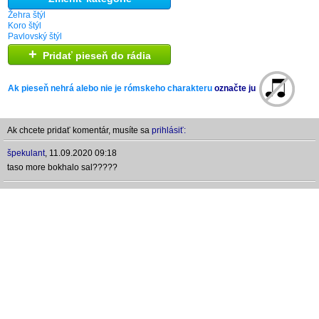
Žehra štýl
Koro štýl
Pavlovský štýl
+
Pridať pieseň do rádia
Ak pieseň nehrá alebo nie je rómskeho charakteru
označte ju
Ak chcete pridať komentár, musíte sa
prihlásiť:
špekulant
,
11.09.2020 09:18
taso more bokhalo sal?????