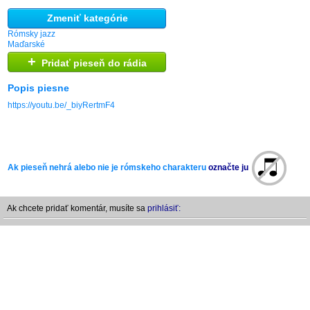
Zmeniť kategórie
Rómsky jazz
Maďarské
+
Pridať pieseň do rádia
Popis piesne
https://youtu.be/_biyRertmF4
Ak pieseň nehrá alebo nie je rómskeho charakteru
označte ju
Ak chcete pridať komentár, musíte sa
prihlásiť: