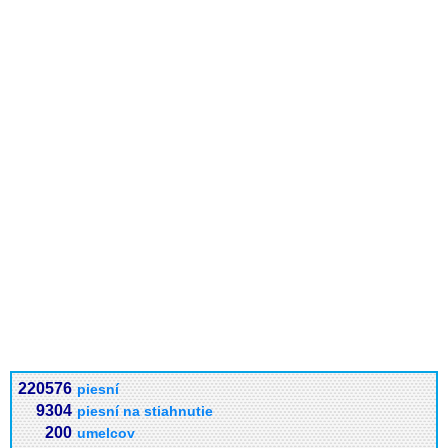
220576
piesní
9304
piesní na stiahnutie
200
umelcov